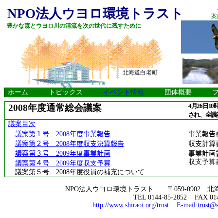
NPO法人ウヨロ環境トラスト
案
豊かな森とウヨロ川の清流を次の世代に残すために
北海道白老町
ホーム トピックス
イベント情報
団体概要 フィー
4月26日
2008年度通常総会議案
され、全議
議案目次
議案第１号
2008
年度事業報告
事業報告
議案第２号
2008
年度収支決算報告
収支計算
議案第３号
2009
年度事業計画
事業計画
収支予算
議案第４号
2009
年度
収支
予算
議案第５号
2008年度役員の補充について
NPO法人ウヨロ環境トラスト 〒059-0902 北海
TEL 0144-85-2852
FAX 01
http://www.shiraoi.org/trust
E-mail:trust@s