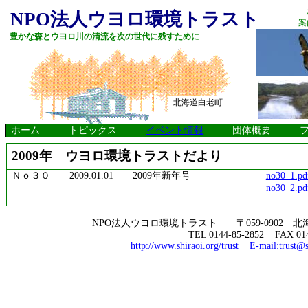
NPO
法人ウヨロ環境トラスト
案
豊かな森とウヨロ川の清流を次の世代に残すために
北海道白老町
ホーム トピックス
イベント情報
団体概要 フィー
2009
年 ウヨロ環境トラストだより
Ｎｏ３０
2009.01.01
2009
年新年号
no30_1.pd
no30_2.pd
NPO
法人ウヨロ環境トラスト 〒
059-0902
北海
TEL 0144-85-2852
FAX 01
http://www.shiraoi.org/trust
E-mail:trust@s